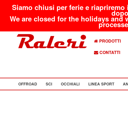
Siamo chiusi per ferie e riapriremo 
dopo
We are closed for the holidays and 
processed
PRODOTTI
CONTATTI
OFFROAD
SCI
OCCHIALI
LINEA SPORT
AN