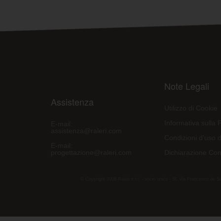
Note Legali
Assistenza
Utilizzo di Cookie
Informativa sulla 
E-mail:
assistenza@raleri.com
Condizioni d'uso d
E-mail:
progettazione@raleri.com
Dichiarazione Con
© Copyright 2008 Raleri s.r.l. - socio unico - SL Via Francesco de