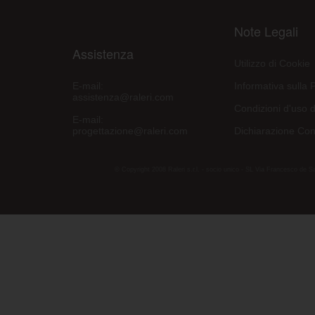
Note Legali
Assistenza
Utilizzo di Cookie
E-mail:
Informativa sulla 
assistenza@raleri.com
Condizioni d'uso d
E-mail:
progettazione@raleri.com
Dichiarazione Con
© Copyright 2008 Raleri s.r.l. - socio unico - SL Via Francesco de