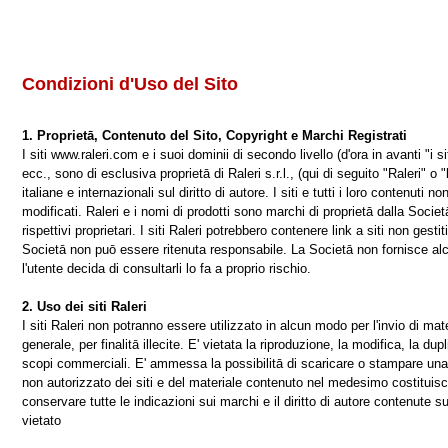
Condizioni d'Uso del Sito
1. Proprietā, Contenuto del Sito, Copyright e Marchi Registrati
I siti www.raleri.com e i suoi dominii di secondo livello (d'ora in avanti "i siti
ecc., sono di esclusiva proprietā di Raleri s.r.l., (qui di seguito "Raleri" o 
italiane e internazionali sul diritto di autore. I siti e tutti i loro contenuti 
modificati. Raleri e i nomi di prodotti sono marchi di proprietā dalla Societā
rispettivi proprietari. I siti Raleri potrebbero contenere link a siti non gest
Societā non puō essere ritenuta responsabile. La Societā non fornisce alc
l'utente decida di consultarli lo fa a proprio rischio.
2. Uso dei siti Raleri
I siti Raleri non potranno essere utilizzato in alcun modo per l'invio di ma
generale, per finalitā illecite. E' vietata la riproduzione, la modifica, la d
scopi commerciali. E' ammessa la possibilitā di scaricare o stampare una c
non autorizzato dei siti e del materiale contenuto nel medesimo costituisce 
conservare tutte le indicazioni sui marchi e il diritto di autore contenute su
vietato