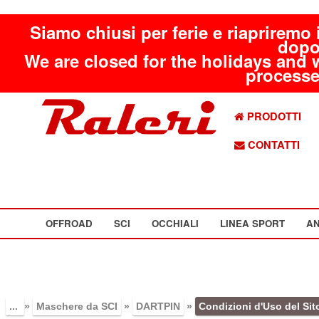
Siamo chiusi per ferie e riapriremo 
dopo
We are closed for the holidays and 
processed
PRODOTTI
CONTATTI
OFFROAD
SCI
OCCHIALI
LINEA SPORT
AN
...
»
Maschere da SCI
»
DARTPIN
»
Condizioni d'Uso del Sit