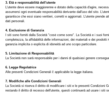
3. Etā e responsabilitā dell'utente
L'utente deve essere maggiorenne e dotato della capacitā d'agire, necessar
assumersi ogni eventuale responsabilitā derivante dall'uso del sito. L'utent
garantisce che essi siano veritieri, corretti e aggiornati. L'utente prende at
dati personali.
4. Esclusione di Garanzia
I siti sono forniti dalla Societā "cosė come sono". La Societā e i suoi fornit
completezza, la affidabilitā delle informazioni, dei materiali e dei prodotti 
garanzia implicita o esplicita di idoneitā ad uno scopo particolare.
5. Limitazione di Responsabilitā
La Societā non sarā responsabile per i danni di qualsiasi genere conseguenti 
6. Legge Regolatrice
Alle presenti Condizioni Generali č applicabile la legge italiana.
7. Modifiche alle Condizioni Generali
La Societā si riserva il diritto di modificare i siti e le presenti Condizio
restando il diritto di recesso dell'utente, questi continuerā ad usare i siti