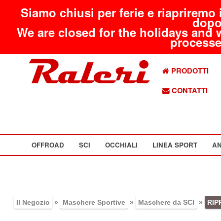
Siamo chiusi per ferie e riapriremo 
dopo
We are closed for the holidays and 
processed
PRODOTTI
CONTATTI
OFFROAD
SCI
OCCHIALI
LINEA SPORT
AN
Il Negozio
»
Maschere Sportive
»
Maschere da SCI
»
RIP