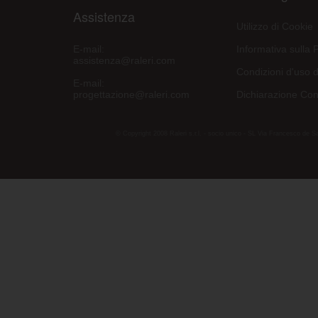
Assistenza
Utilizzo di Cookie
E-mail:
Informativa sulla 
assistenza@raleri.com
Condizioni d'uso d
E-mail:
progettazione@raleri.com
Dichiarazione Con
© Copyright 2008 Raleri s.r.l. - socio unico - SL Via Francesco de