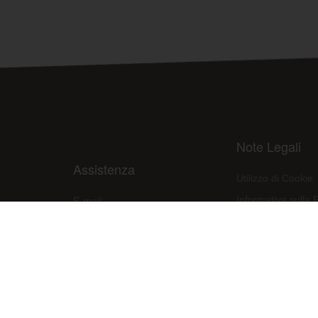
Note Legali
Assistenza
Utilizzo di Cookie
Informativa sulla 
E-mail:
assistenza@raleri.com
Condizioni d'uso d
E-mail:
progettazione@raleri.com
Dichiarazione Con
© Copyright 2008 Raleri s.r.l. - socio unico - SL Via Francesco de