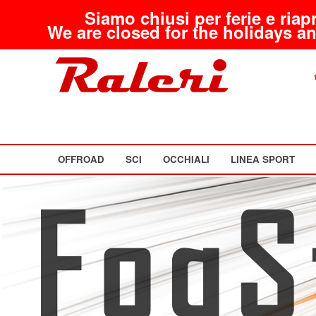
Siamo chiusi per ferie e riap
We are closed for the holidays an
OFFROAD
SCI
OCCHIALI
LINEA SPORT