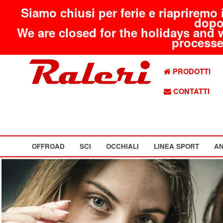
Siamo chiusi per ferie e riapriremo 
dopo
We are closed for the holidays and 
processed
PRODOTTI
CONTATTI
OFFROAD
SCI
OCCHIALI
LINEA SPORT
AN