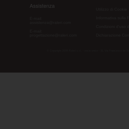
Assistenza
Utilizzo di Cookie
Informativa sulla 
E-mail:
assistenza@raleri.com
Condizioni d'uso d
E-mail:
progettazione@raleri.com
Dichiarazione Con
© Copyright 2008 Raleri s.r.l. - socio unico - SL Via Francesco de