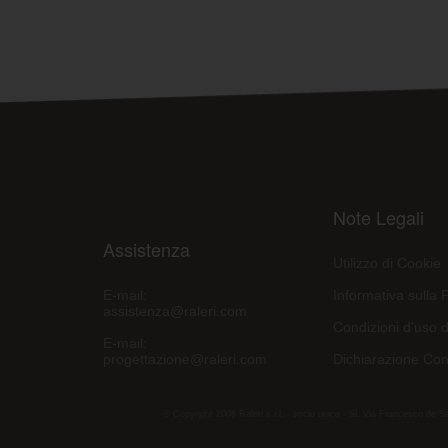
Note Legali
Assistenza
Utilizzo di Cookie
E-mail:
Informativa sulla 
assistenza@raleri.com
Condizioni d'uso d
E-mail:
progettazione@raleri.com
Dichiarazione Con
© Copyright 2008 Raleri s.r.l. - socio unico - SL Via Francesco de