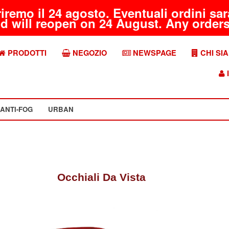
riremo il 24 agosto. Eventuali ordini s
d will reopen on 24 August. Any orders 
PRODOTTI
NEGOZIO
NEWSPAGE
CHI SI
I
ANTI-FOG
URBAN
Occhiali Da Vista