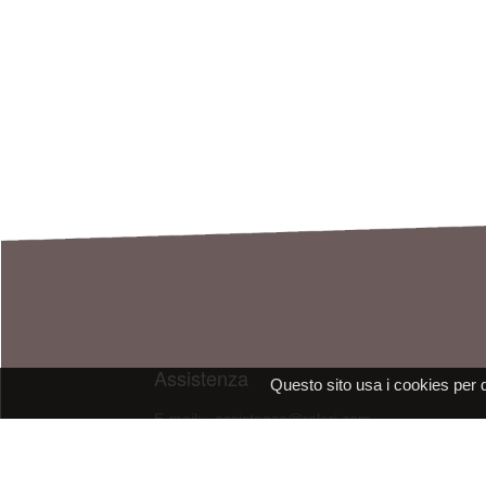
Assistenza
Questo sito usa i cookies per 
E-mail: assistenza@raleri.com
E-mail:
progettazione@raleri.com