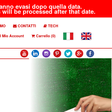
aranno evasi dopo quella data.
will be processed after that date.
AMO
CONTATTI
TECH
l Mio Account
Carrello (0)