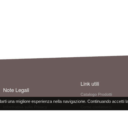
Link utili
Note Legali
Catalogo Prodotti
Utilizzo di Cookie
Newspage
darti una migliore esperienza nella navigazione. Continuando accetti l
Informativa sulla Privacy
Come contattarci
Condizioni d'uso del sito
Informazioni sull'azienda
Dichiarazione Conformità DPI
Lavora con noi