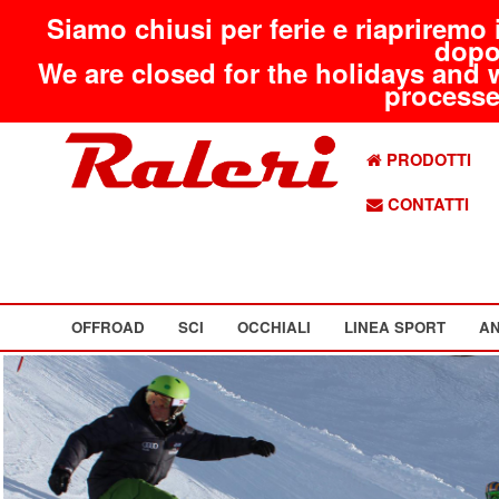
Siamo chiusi per ferie e riapriremo 
dopo
We are closed for the holidays and 
processed
PRODOTTI
CONTATTI
OFFROAD
SCI
OCCHIALI
LINEA SPORT
AN