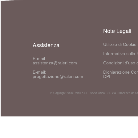
Note Legali
Assistenza
Utilizzo di Cookie
Informativa sulla 
E-mail:
assistenza@raleri.com
Condizioni d'uso d
E-mail:
Dichiarazione Con
progettazione@raleri.com
DPI
© Copyright 2008 Raleri s.r.l. - socio unico - SL Via Francesco de