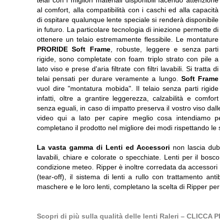
telai con i migliori materiali disponibili facendo attenzione
al comfort, alla compatibilità con i caschi ed alla capacità
di ospitare qualunque lente speciale si renderà disponibile
in futuro. La particolare tecnologia di iniezione permette di
ottenere un telaio estremamente flessibile. Le montature
PRORIDE Soft Frame
, robuste, leggere e senza parti
rigide, sono completate con foam triplo strato con pile a
lato viso e prese d'aria filtrate con filtri lavabili. Si tratta di
telai pensati per durare veramente a lungo.
Soft Frame
vuol dire "montatura mobida". Il telaio senza parti rigide
infatti, oltre a grantire leggerezza, calzabilità e comfort
senza eguali, in caso di impatto preserva il vostro viso da
video qui a lato per capire meglio cosa intendiamo per
completano il prodotto nel migliore dei modi rispettando le 
La vasta gamma di Lenti ed Accessori
non lascia dubb
lavabili, chiare e colorate o specchiate. Lenti per il bosco
condizione meteo. Ripper è inoltre corredata da accessori ch
(tear-off), il sistema di lenti a rullo con trattamento ant
maschere e le loro lenti, completano la scelta di Ripper pe
Scopri di più sulla qualità delle lenti Raleri – CLIC