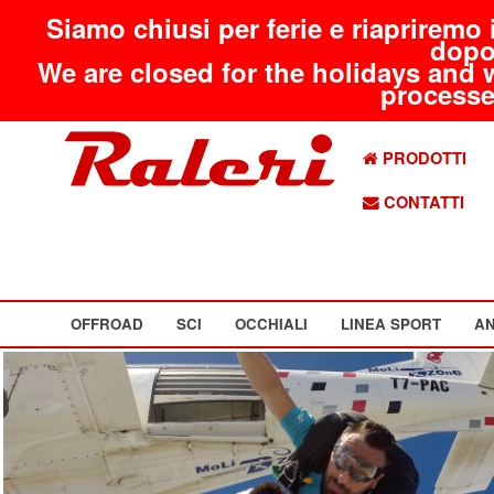
Siamo chiusi per ferie e riapriremo 
dopo
We are closed for the holidays and 
processed
PRODOTTI
CONTATTI
OFFROAD
SCI
OCCHIALI
LINEA SPORT
AN