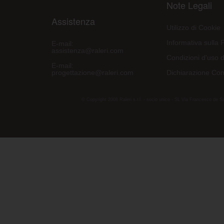
Note Legali
Assistenza
Utilizzo di Cookie
Informativa sulla 
E-mail:
assistenza@raleri.com
Condizioni d'uso d
E-mail:
progettazione@raleri.com
Dichiarazione Con
© Copyright 2008 Raleri s.r.l. - socio unico - SL Via Francesco de