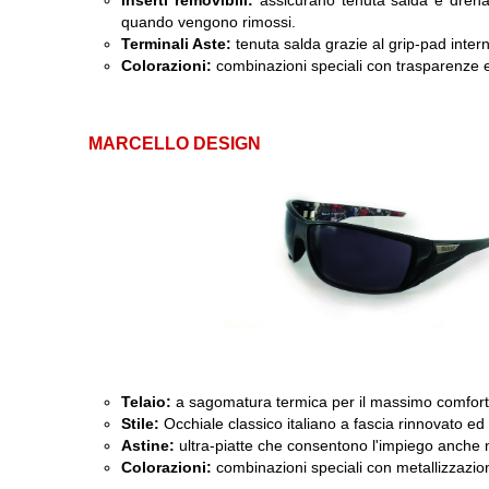
Inserti removibili:
assicurano tenuta salda e drena
quando vengono rimossi.
Terminali Aste:
tenuta salda grazie al grip-pad inter
Colorazioni:
combinazioni speciali con trasparenze ed
MARCELLO DESIGN
Telaio:
a sagomatura termica per il massimo comfort 
Stile:
Occhiale classico italiano a fascia rinnovato ed i
Astine:
ultra-piatte che consentono l'impiego anche 
Colorazioni:
combinazioni speciali con metallizzazio