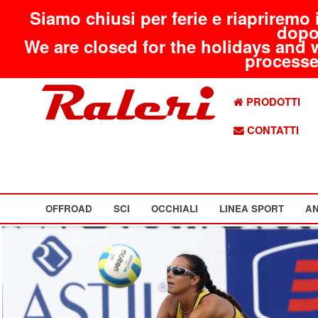
Siamo chiusi per ferie e riapriremo 
dopo
We are closed for the holidays and 
processed
PRODOTTI
CONTATTI
OFFROAD
SCI
OCCHIALI
LINEA SPORT
AN