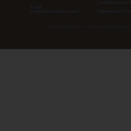
Condizioni d'uso d
E-mail:
progettazione@raleri.com
Dichiarazione Con
© Copyright 2008 Raleri s.r.l. - socio unico - SL Via Francesco de