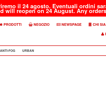
riremo il 24 agosto. Eventuali ordini s
d will reopen on 24 August. Any orders 
PRODOTTI
NEGOZIO
NEWSPAGE
CHI SI
I
ANTI-FOG
URBAN