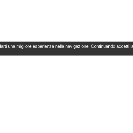
darti una migliore esperienza nella navigazione. Continuando accetti l
Link utili
Note Legali
Catalogo Prodotti
Utilizzo di Cookie
Newspage