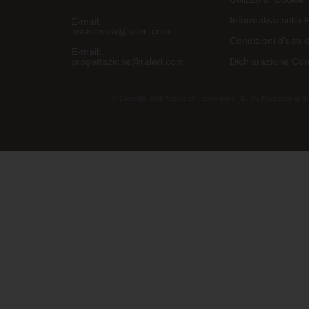
Informativa sulla 
E-mail:
assistenza@raleri.com
Condizioni d'uso d
E-mail:
progettazione@raleri.com
Dichiarazione Con
© Copyright 2008 Raleri s.r.l. - socio unico - SL Via Francesco de