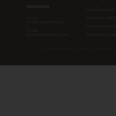
Assistenza
Utilizzo di Cookie
E-mail:
Informativa sulla 
assistenza@raleri.com
Condizioni d'uso d
E-mail:
progettazione@raleri.com
Dichiarazione Con
© Copyright 2008 Raleri s.r.l. - socio unico - SL Via Francesco de