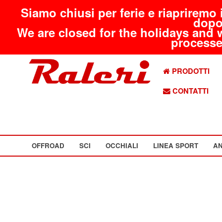
Siamo chiusi per ferie e riapriremo 
dopo
We are closed for the holidays and 
processed
PRODOTTI
CONTATTI
OFFROAD
SCI
OCCHIALI
LINEA SPORT
AN