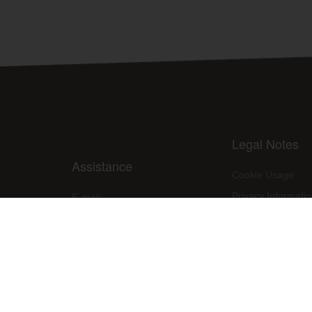
Legal Notes
Assistance
Cookie Usage
Privacy Informati
E-mail:
assistenza@raleri.com
Site use condition
E-mail:
progettazione@raleri.com
PPE Declaration 
© Copyright 2008 Raleri s.r.l. - socio unico - SL Via Francesco de