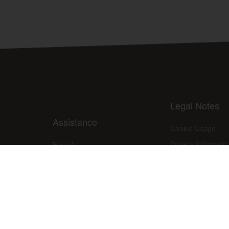
Legal Notes
Assistance
Cookie Usage
Privacy Informati
E-mail:
assistenza@raleri.com
Site use condition
E-mail:
progettazione@raleri.com
PPE Declaration 
© Copyright 2008 Raleri s.r.l. - socio unico - SL Via Francesco de