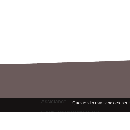
Assistance
Questo sito usa i cookies per 
E-mail: assistenza@raleri.com
E-mail:
progettazione@raleri.com