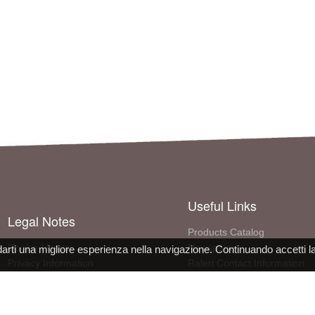
Useful Links
Legal Notes
Products Catalog
Cookie Usage
Newspage
darti una migliore esperienza nella navigazione. Continuando accetti l
Privacy Information
Raleri Contact Information
Site use conditions
More About The Company
PPE Declaration Conformity
Work with us