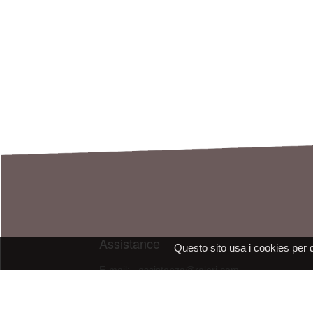
Assistance
Questo sito usa i cookies per 
E-mail: assistenza@raleri.com
E-mail:
progettazione@raleri.com