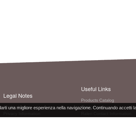
Useful Links
Legal Notes
Products Catalog
Cookie Usage
Newspage
darti una migliore esperienza nella navigazione. Continuando accetti l
Privacy Information
Raleri Contact Information
Site use conditions
More About The Company
PPE Declaration Conformity
Work with us